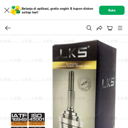
Belanja di aplikasi, gratis ongkir & kupon diskon
Buka
setiap hari!