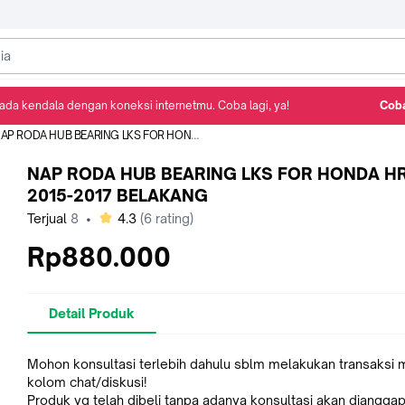
ada kendala dengan koneksi internetmu. Coba lagi, ya!
Coba
Detail Produk
Ulasan
Rekomendasi
P RODA HUB BEARING LKS FOR HONDA HRV 2015-2017 BELAKANG
NAP RODA HUB BEARING LKS FOR HONDA H
2015-2017 BELAKANG
bintang
Terjual
8
•
4.3
(
6
rating)
Rp880.000
Detail Produk
Mohon konsultasi terlebih dahulu sblm melakukan transaksi m
kolom chat/diskusi!
Produk yg telah dibeli tanpa adanya konsultasi akan dianggap