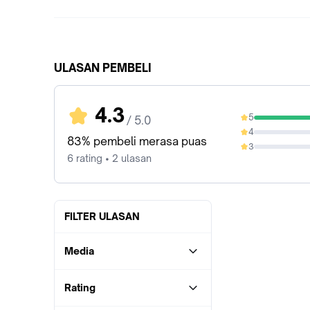
ULASAN PEMBELI
4.3
5
/ 5.0
83.33%
4
0%
83% pembeli merasa puas
3
0%
6 rating • 2 ulasan
FILTER ULASAN
Media
Rating