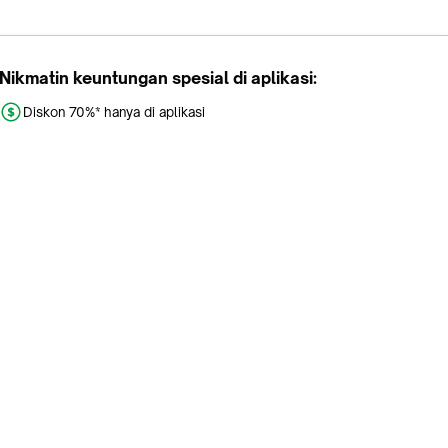
Nikmatin keuntungan spesial di aplikasi:
Diskon 70%* hanya di aplikasi
Promo khusus aplikasi
Gratis Ongkir tiap hari
Buka aplikasi dengan scan QR atau klik tombol:
Pelajari Selengkapnya