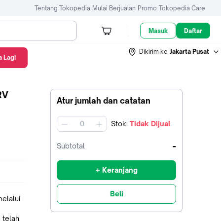
Tentang Tokopedia
Mulai Berjualan
Promo
Tokopedia Care
Masuk
Daftar
Dikirim ke
Jakarta Pusat
 Lagi
RV
Atur jumlah dan catatan
Stok
:
Tidak Dijual
jumlah
-
Subtotal
+ Keranjang
Beli
elalui
 telah