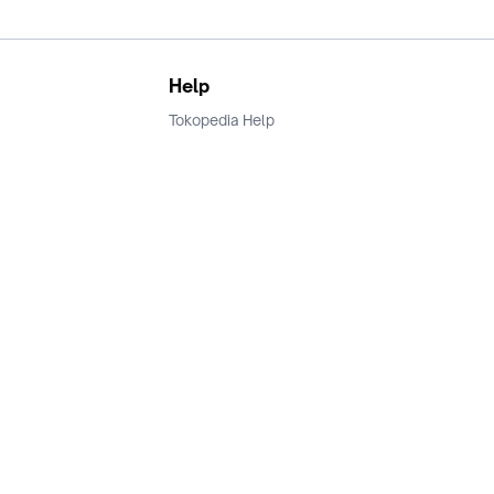
Help
Tokopedia Help
Terms and Condition
Privacy
Keamanan & Privasi
Ikuti Kami