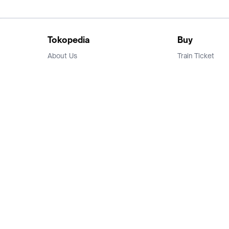
Tokopedia
Buy
About Us
Train Ticket
Career
Flight Ticket
Blog
Ticket Events
Tokopedia Salam
Hotlist
Hotel
Category
Bridestory
Sell
Parentstory
Seller Center
Tokopedia Dictionary
Mitra Toppers
Mall
Register Mall
Tokopedia Apps
Billing & Top up
Deals Tokopedia