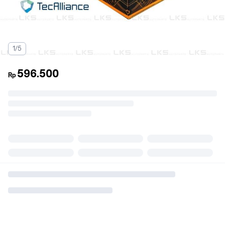
1/5
596.500
Rp