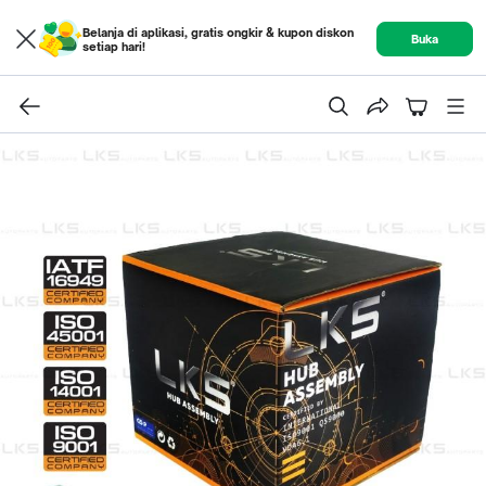
Belanja di aplikasi, gratis ongkir & kupon diskon
Buka
setiap hari!