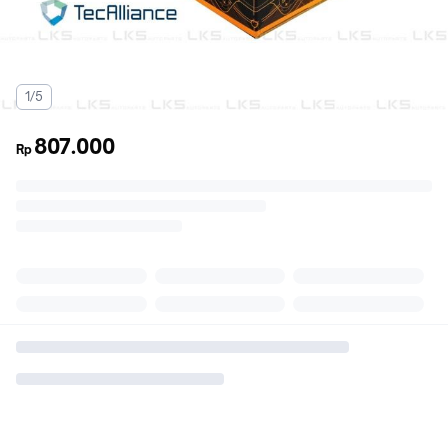
1/5
807.000
Rp