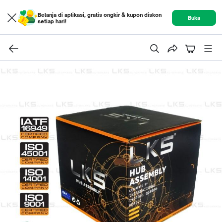
Belanja di aplikasi, gratis ongkir & kupon diskon
Buka
setiap hari!