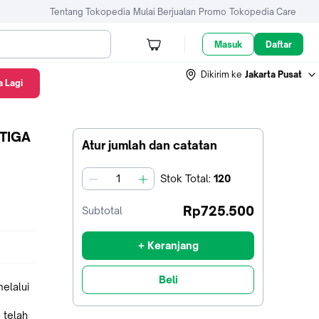
Tentang Tokopedia
Mulai Berjualan
Promo
Tokopedia Care
Masuk
Daftar
Dikirim ke
Jakarta Pusat
 Lagi
TIGA
Atur jumlah dan catatan
Stok
Total
:
120
jumlah
Rp725.500
Subtotal
+ Keranjang
Beli
elalui
 telah