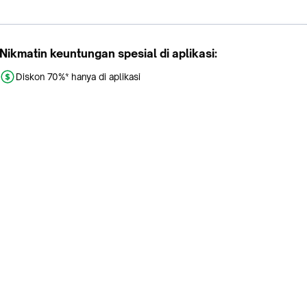
Nikmatin keuntungan spesial di aplikasi:
Diskon 70%* hanya di aplikasi
Promo khusus aplikasi
Gratis Ongkir tiap hari
Buka aplikasi dengan scan QR atau klik tombol:
Pelajari Selengkapnya