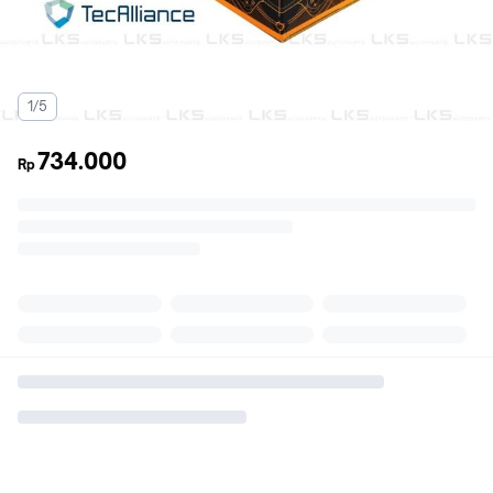
1/5
734.000
Rp