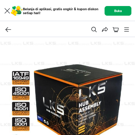
Belanja di aplikasi, gratis ongkir & kupon diskon
Buka
setiap hari!