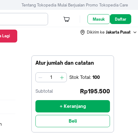
Tentang Tokopedia
Mulai Berjualan
Promo
Tokopedia Care
Masuk
Daftar
Dikirim ke
Jakarta Pusat
 Lagi
N
Atur jumlah dan catatan
Stok
Total
:
100
jumlah
Rp195.500
Subtotal
+ Keranjang
Beli
m