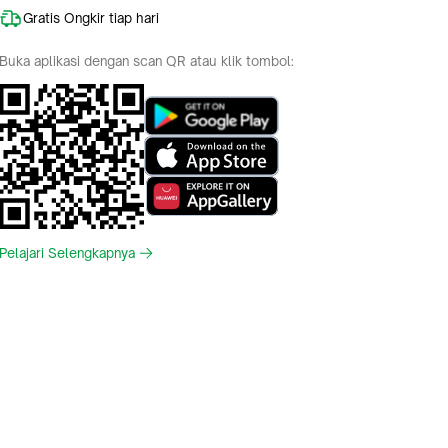
Gratis Ongkir tiap hari
Buka aplikasi dengan scan QR atau klik tombol:
Pelajari Selengkapnya
Indonesia
English