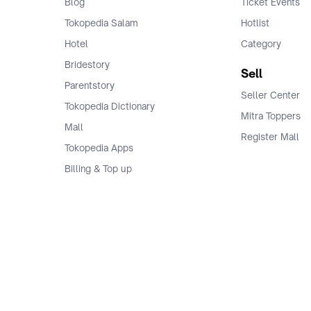
Blog
Ticket Events
Tokopedia Salam
Hotlist
Hotel
Category
Bridestory
Sell
Parentstory
Seller Center
Tokopedia Dictionary
Mitra Toppers
Mall
Register Mall
Tokopedia Apps
Billing & Top up
Deals Tokopedia
Finance
Free Shipping
© 2009 -
2026
, PT. Tokopedia. All Rights Reserved.