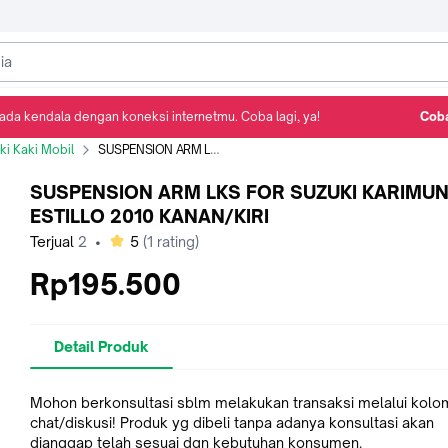
ada kendala dengan koneksi internetmu. Coba lagi, ya!
Coba
Detail Produk
Ulasan
Rekomendasi
i Kaki Mobil
SUSPENSION ARM LKS FOR SUZUKI KARIMUN ESTILLO 2010 KANAN/KIRI
SUSPENSION ARM LKS FOR SUZUKI KARIMU
ESTILLO 2010 KANAN/KIRI
bintang
Terjual
2
•
5
(
1
rating)
Rp195.500
Detail Produk
Mohon berkonsultasi sblm melakukan transaksi melalui kolo
chat/diskusi! Produk yg dibeli tanpa adanya konsultasi akan
dianggap telah sesuai dgn kebutuhan konsumen.