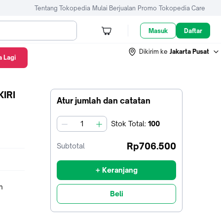
Tentang Tokopedia
Mulai Berjualan
Promo
Tokopedia Care
Masuk
Daftar
Dikirim ke
Jakarta Pusat
 Lagi
IRI
Atur jumlah dan catatan
Stok
Total
:
100
jumlah
Rp706.500
Subtotal
+ Keranjang
m
Beli