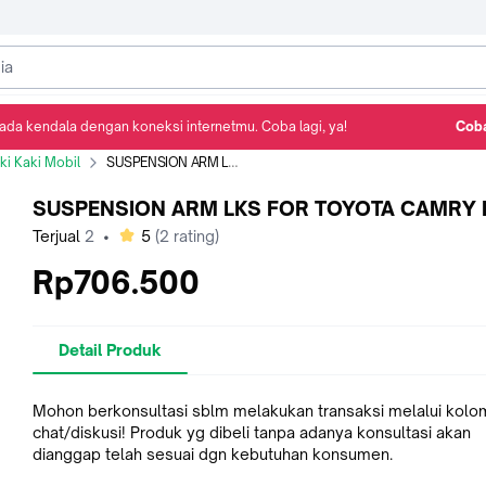
ada kendala dengan koneksi internetmu. Coba lagi, ya!
Coba
Detail Produk
Ulasan
Rekomendasi
i Kaki Mobil
SUSPENSION ARM LKS FOR TOYOTA CAMRY KIRI
SUSPENSION ARM LKS FOR TOYOTA CAMRY K
bintang
Terjual
2
•
5
(
2
rating)
Rp706.500
Detail Produk
Mohon berkonsultasi sblm melakukan transaksi melalui kolo
chat/diskusi! Produk yg dibeli tanpa adanya konsultasi akan
dianggap telah sesuai dgn kebutuhan konsumen.