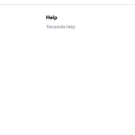
Help
Tokopedia Help
Terms and Condition
Privacy
Keamanan & Privasi
Ikuti Kami