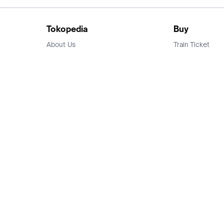
Tokopedia
Buy
About Us
Train Ticket
Career
Flight Ticket
Blog
Ticket Events
Tokopedia Salam
Hotlist
Hotel
Category
Bridestory
Sell
Parentstory
Seller Center
Tokopedia Dictionary
Mitra Toppers
Mall
Register Mall
Tokopedia Apps
Billing & Top up
Deals Tokopedia