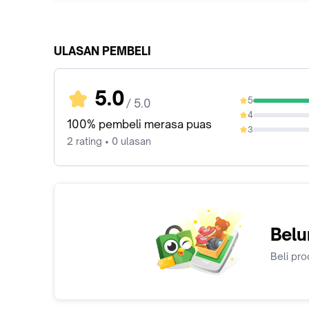
ULASAN PEMBELI
5.0
5
/ 5.0
100%
4
0%
100% pembeli merasa puas
3
0%
2 rating • 0 ulasan
Belu
Beli pro