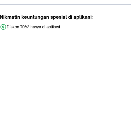
Nikmatin keuntungan spesial di aplikasi:
Diskon 70%* hanya di aplikasi
Promo khusus aplikasi
Gratis Ongkir tiap hari
Buka aplikasi dengan scan QR atau klik tombol:
Pelajari Selengkapnya