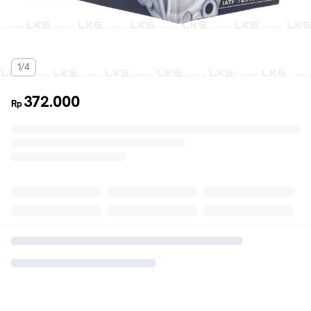
1/4
372.000
Rp