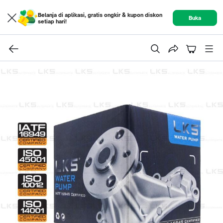
Belanja di aplikasi, gratis ongkir & kupon diskon
Buka
setiap hari!