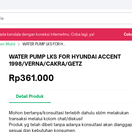
ada kendala dengan koneksi internetmu. Coba lagi, ya!
Coba
Detail Produk
Ulasan
Rekomendasi
en Mobil
WATER PUMP LKS FOR HYUNDAI ACCENT 1998/VERNA/CAKRA/GETZ
WATER PUMP LKS FOR HYUNDAI ACCENT
1998/VERNA/CAKRA/GETZ
Rp361.000
Detail Produk
Mohon bertanya/konsultasi terlebih dahulu sblm melakukan
transaksi melalui kolom chat/diskusi!
Produk yg telah dibeli tanpa adanya konsultasi akan dianggap
sesuai dgn kebutuhan konsumen.