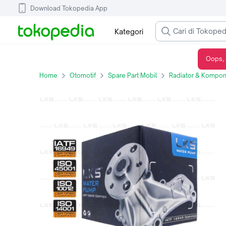
Download Tokopedia App
Kategori
Oops, 
WATER PUMP LKS FOR HYUNDAI ACCENT 1998/VERNA/CAKRA/GETZ
Home
Otomotif
Spare Part Mobil
Radiator & Kompon