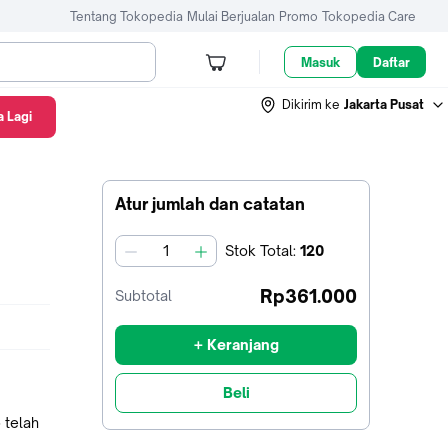
Tentang Tokopedia
Mulai Berjualan
Promo
Tokopedia Care
Masuk
Daftar
Dikirim ke
Jakarta Pusat
 Lagi
Atur jumlah dan catatan
Stok
Total
:
120
jumlah
Rp361.000
Subtotal
+ Keranjang
Beli
 telah