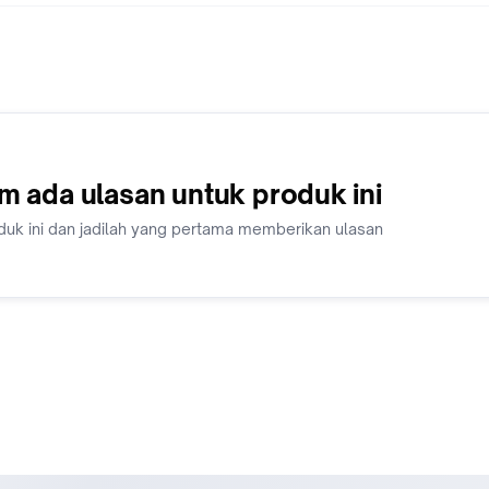
yang direkomendasikan. Jangan menggunakan air, kandungan
mineral air akan membuat dinding WATER PUMP keropos.
3. Kuras air radiator/coolant setiap 20.000 km untuk menjaga
sirkulasi dalam WATER PUMP tetap pada kondisi prima.
Dalam paket Water Pump berisi :
1 PCS Waterpump 1 PCS Packing/Seal
m ada ulasan untuk produk ini
Harap mengisi format pemesanan dengan teliti (jenis, type, ju
duk ini dan jadilah yang pertama memberikan ulasan
Pembayaran di atas jam 12.00 WIB berpotensi untuk dikirim
keesokan harinya.
Jam operasional: Senin - Sabtu, jam 09.00 - 17.00 WIB.