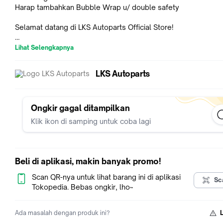
Harap tambahkan Bubble Wrap u/ double safety
Selamat datang di LKS Autoparts Official Store!
Lihat Selengkapnya
LKS WATER PUMP diproduksi oleh pabrik yang telah lulus uji
kualifikasi dan mendapatkan sertifikasi IATF 16949:2016. Ber
LKS Autoparts
dengan brand aftermarket lainnya, build quality yang sangat b
menjadikan produk LKS Autoparts dapat disejajarkan dengan
spareparts OES yang ada di pasaran.
Ongkir gagal ditampilkan
Klik ikon di samping untuk coba lagi
Tanda-tanda WATER PUMP rusak :
1. Mesin cepat Overheat
2. Air Radiator cepat berkurang
3. Mesin berbunyi nyaring
Beli di aplikasi, makin banyak promo!
Scan QR-nya untuk lihat barang ini di aplikasi
Sc
Sedikit tips dalam pemilihan dan perawatan part ini :
Tokopedia. Bebas ongkir, lho~
1. Pastikan menggunakan WATER PUMP produk Original (OES)
LKS Autoparts sebagai pengganti WATER PUMP kendaraan an
Ada masalah dengan produk ini?
2. Gunakan air radiator/coolant sesuai dengan petunjuk dan t