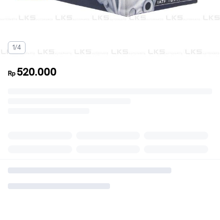
1/4
520.000
Rp