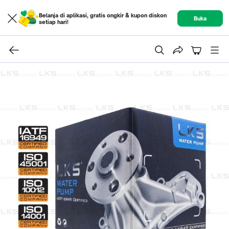
Belanja di aplikasi, gratis ongkir & kupon diskon
Buka
setiap hari!