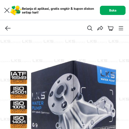
Belanja di aplikasi, gratis ongkir & kupon diskon
Buka
setiap hari!