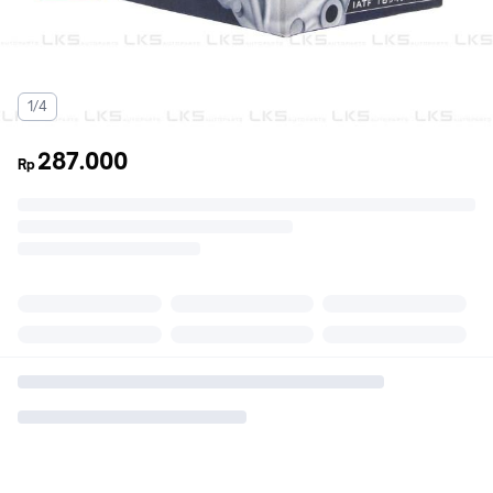
1/4
287.000
Rp