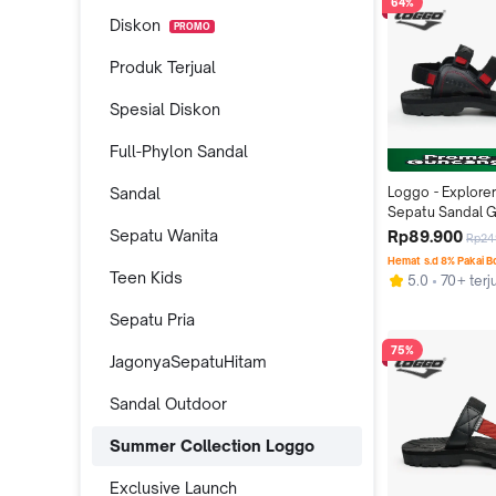
64%
Diskon
PROMO
Produk Terjual
Spesial Diskon
Full-Phylon Sandal
Sandal
Loggo - Explorer 
Sepatu Sandal G
Outdoor warna H
Sepatu Wanita
Rp89.900
Rp24
38-43 Pria  Send
Hemat s.d 8% Pakai 
Teen Kids
5.0
70+ terj
Sepatu Pria
75%
JagonyaSepatuHitam
Sandal Outdoor
Summer Collection Loggo
Exclusive Launch