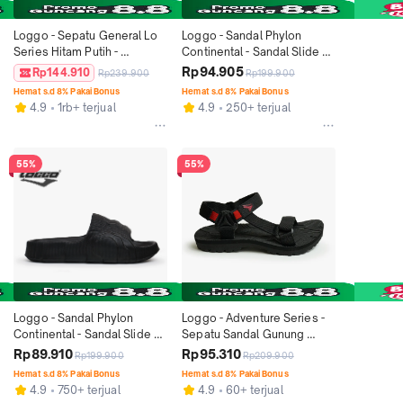
Loggo - Sepatu General Lo 
Loggo - Sandal Phylon 
Series Hitam Putih - 
Continental - Sandal Slide 
Sneakers Sepatu Kanvas 
Full Phylon warna Abu Tua 
Rp94.905
Rp144.910
Rp239.900
Rp199.900
Vulcanized size 37-43 Black 
size 39-44 Sendal Shoes 
Hemat s.d 8% Pakai Bonus
Hemat s.d 8% Pakai Bonus
Casual Shoes Karet
Pria Selop
4.9
1rb+ terjual
4.9
250+ terjual
55%
55%
Loggo - Sandal Phylon 
Loggo - Adventure Series - 
Continental - Sandal Slide 
Sepatu Sandal Gunung 
Full Phylon warna Hitam size 
warna Hitam size 34-43 
Rp89.910
Rp95.310
Rp199.900
Rp209.900
36-44 Sandal Shoes
Sendal Pria
Hemat s.d 8% Pakai Bonus
Hemat s.d 8% Pakai Bonus
4.9
750+ terjual
4.9
60+ terjual