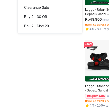
Clearance Sale
Loggo - Urban Se
Sepatu Sandal G
Buy 2 - 30 Off
Outdoor warna H
Rp49.900
Rp19
38-43
Hemat s.d 8% Pakai 
Beli 2 - Disc 20
4.9
80+ terj
>56%
Loggo - Stonehe
- Sepatu Sandal
warna Hitam size
Rp92.605
R
Sendal
Hemat s.d 8% Pakai 
4.9
250+ ter