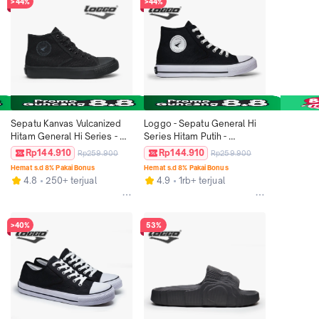
>44%
>44%
Sepatu Kanvas Vulcanized 
Loggo - Sepatu General Hi 
Hitam General Hi Series - 
Series Hitam Putih - 
Loggo - Ukuran 37-43
Sneakers Sepatu Kanvas 
Rp144.910
Rp144.910
Rp259.900
Rp259.900
Vulcanized size 37-43 Black 
Hemat s.d 8% Pakai Bonus
Hemat s.d 8% Pakai Bonus
Casual Pria Wanita Karet 
4.8
250+ terjual
4.9
1rb+ terjual
Shoes
>40%
53%