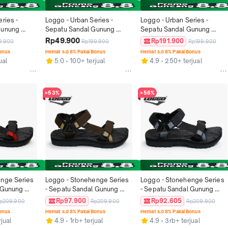
ries - 
Loggo - Urban Series - 
Loggo - Urban Series - 
unung 
Sepatu Sandal Gunung 
Sepatu Sandal Gunung 
itam size 
Outdoor warna Coffee size 
Outdoor warna Abu size 38-
Rp49.900
Rp191.900
9.900
Rp199.900
Rp199.900
38-43 Pria Black Pria Black
43
Bonus
Hemat s.d 8% Pakai Bonus
Hemat s.d 8% Pakai Bonus
ual
5.0
100+ terjual
4.9
250+ terjual
>53%
>56%
nge Series 
Loggo - Stonehenge Series 
Loggo - Stonehenge Series 
 Gunung 
- Sepatu Sandal Gunung 
- Sepatu Sandal Gunung 
 34-43 Pria 
warna Coffee size 34-43 
warna Abu size 34-43 Pria
Rp97.900
Rp92.605
p209.900
Rp209.900
Rp209.900
Pria Sendal
Bonus
Hemat s.d 8% Pakai Bonus
Hemat s.d 8% Pakai Bonus
jual
4.9
1rb+ terjual
4.9
3rb+ terjual