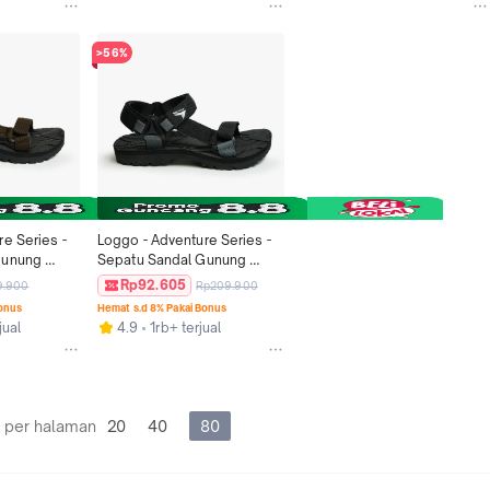
>56%
e Series - 
Loggo - Adventure Series - 
unung 
Sepatu Sandal Gunung 
e 34-43  
warna Abu size 34-43 Pria 
Rp92.605
9.900
Rp209.900
Sendal
Bonus
Hemat s.d 8% Pakai Bonus
jual
4.9
1rb+ terjual
 per halaman
20
40
80