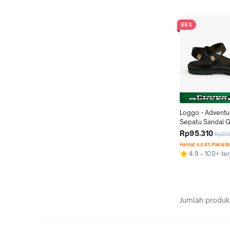
55%
Loggo - Adventur
Sepatu Sandal G
warna Coffee siz
Rp95.310
Rp20
Sendal Pria
Hemat s.d 8% Pakai 
4.9
100+ ter
Jumlah produk