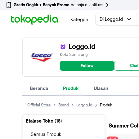
Gratis Ongkir + Banyak Promo
belanja di aplikasi
Di Loggo.id
Kategori
Loggo.id
Kota Semarang
Follow
Chat
Beranda
Produk
Ulasan
Official Store
Brand
Loggo.id
Produk
Etalase Toko (
16
)
Summer Coll
Semua Produk