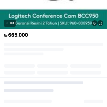
00:00
665.000
Rp