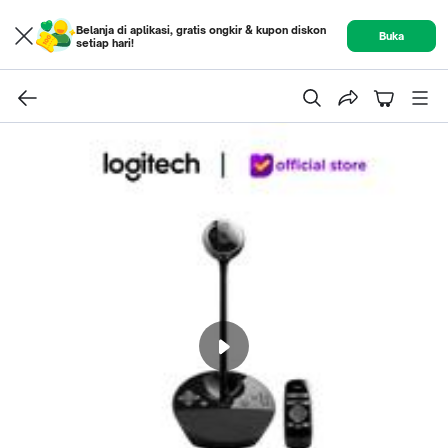
Belanja di aplikasi, gratis ongkir & kupon diskon
Buka
setiap hari!