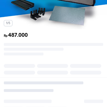
1/5
487.000
Rp