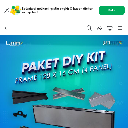
Belanja di aplikasi, gratis ongkir & kupon diskon
Buka
setiap hari!