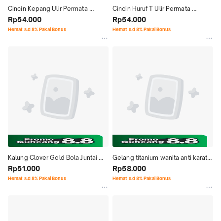
Cincin Kepang Ulir Permata 
Cincin Huruf T Ulir Permata 
Titanium Steel 316L Anti Karat
Rp54.000
Titanium Steel 316L Anti Karat
Rp54.000
Hemat s.d 8% Pakai Bonus
Hemat s.d 8% Pakai Bonus
Kalung Clover Gold Bola Juntai 
Gelang titanium wanita anti karat 
Stailees Steel 316L Titanium anti 
Rp51.000
motif serut love Titanium 
Rp58.000
karat
Stainless Steel 316L anti karat
Hemat s.d 8% Pakai Bonus
Hemat s.d 8% Pakai Bonus