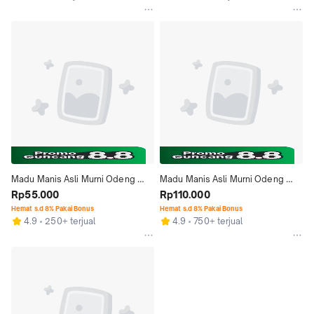
Madu Manis Asli Murni Odeng 
Madu Manis Asli Murni Odeng 
Hutan Baduy Nusantara Penyubur 
Rp55.000
Hutan Baduy Nusantara Penyubur 
Rp110.000
Diet 300ml
Diet 600ml
Hemat s.d 8% Pakai Bonus
Hemat s.d 8% Pakai Bonus
4.9
250+ terjual
4.9
750+ terjual