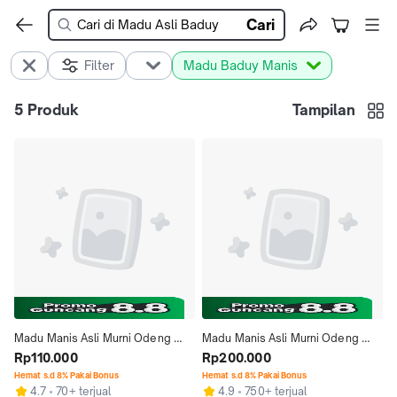
Cari
Filter
Madu Baduy Manis
5
Produk
Tampilan
Madu Manis Asli Murni Odeng 
Madu Manis Asli Murni Odeng 
Hutan Baduy Nusantara Penyubur 
Rp110.000
Hutan Baduy Nusantara Penyubur 
Rp200.000
Diet 850 gr
Kandungan
Hemat s.d 8% Pakai Bonus
Hemat s.d 8% Pakai Bonus
4.7
70+ terjual
4.9
750+ terjual