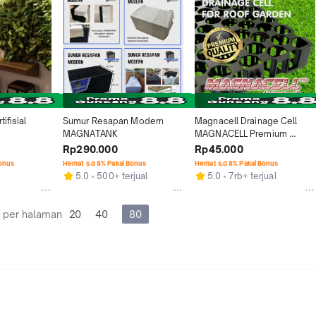
ifisial 
Sumur Resapan Modern 
Magnacell Drainage Cell 
MAGNATANK
MAGNACELL Premium 
Quality 500mm x 500mm 
Rp290.000
Rp45.000
Tebal 30mm untuk Roof 
Bonus
Hemat s.d 8% Pakai Bonus
Hemat s.d 8% Pakai Bonus
Garden & Retaining Wall
5.0
500+ terjual
5.0
7rb+ terjual
 per halaman
20
40
80