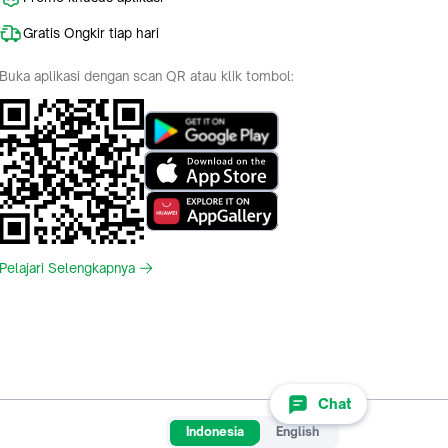
Gratis Ongkir tiap hari
Buka aplikasi dengan scan QR atau klik tombol:
Pelajari Selengkapnya
Chat
Indonesia
English