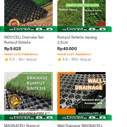
INDOCELL Drainase Sel 
Rumput Sintetis Jepang 
Rumput Sintetis
2,5cm
Rp5.625
Rp40.000
Hemat s.d 8% Pakai Bonus
Hemat s.d 8% Pakai Bonus
5.0
1rb+ terjual
4.9
100+ terjual
MAGNACELL Rumput 
Wall Drainage MAGNACELL