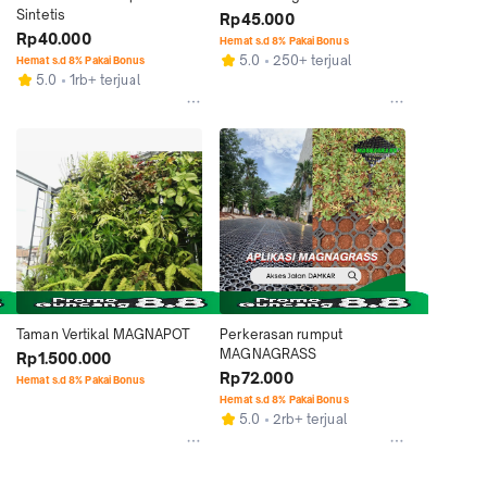
Sintetis
Rp45.000
Rp40.000
Hemat s.d 8% Pakai Bonus
5.0
250+ terjual
Hemat s.d 8% Pakai Bonus
5.0
1rb+ terjual
Taman Vertikal MAGNAPOT
Perkerasan rumput 
MAGNAGRASS
Rp1.500.000
Rp72.000
Hemat s.d 8% Pakai Bonus
Hemat s.d 8% Pakai Bonus
5.0
2rb+ terjual