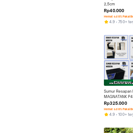
2,5cm
Rp40.000
Hemat s.d 8% Pakai 
4.9
750+ ter
Sumur Resapan 
MAGNATANK P4
Rp325.000
Hemat s.d 8% Pakai 
4.9
100+ ter