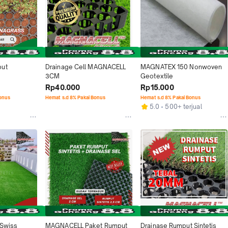
ut 
Drainage Cell MAGNACELL 
MAGNATEX 150 Nonwoven 
3CM
Geotextile
Rp40.000
Rp15.000
Bonus
Hemat s.d 8% Pakai Bonus
Hemat s.d 8% Pakai Bonus
5.0
500+ terjual
Swiss 
MAGNACELL Paket Rumput 
Drainase Rumput Sintetis 