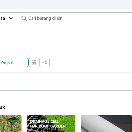
rsa
 Penjual
uk