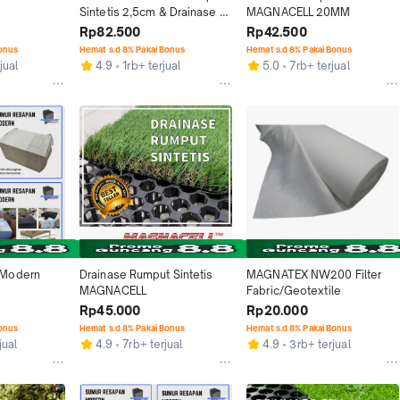
Sintetis 2,5cm & Drainase 
MAGNACELL 20MM
Sel 20mm Jepang/Swiss 
Rp82.500
Rp42.500
Kualitas Premium Harga 
Bonus
Hemat s.d 8% Pakai Bonus
Hemat s.d 8% Pakai Bonus
Termurah Best Seller
jual
4.9
1rb+ terjual
5.0
7rb+ terjual
Modern 
Drainase Rumput Sintetis 
MAGNATEX NW200 Filter 
MAGNACELL
Fabric/Geotextile
Rp45.000
Rp20.000
Bonus
Hemat s.d 8% Pakai Bonus
Hemat s.d 8% Pakai Bonus
jual
4.9
7rb+ terjual
4.9
3rb+ terjual