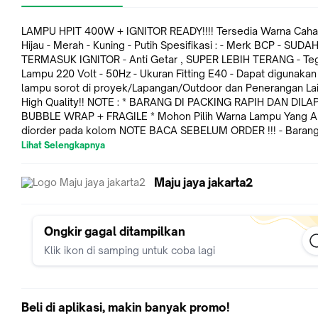
LAMPU HPIT 400W + IGNITOR READY!!!! Tersedia Warna Cahaya : -
Hijau - Merah - Kuning - Putih Spesifikasi : - Merk BCP - SUDAH
TERMASUK IGNITOR - Anti Getar , SUPER LEBIH TERANG - Te
Lampu 220 Volt - 50Hz - Ukuran Fitting E40 - Dapat digunakan
lampu sorot di proyek/Lapangan/Outdoor dan Penerangan Lai
High Quality!! NOTE : * BARANG DI PACKING RAPIH DAN DILAPISI
BUBBLE WRAP + FRAGILE * Mohon Pilih Warna Lampu Yang Akan
diorder pada kolom NOTE BACA SEBELUM ORDER !!! - Barang dapat
Diretur Apabila lampu konslet ( HARAP DISERTAKAN VIDEO
Lihat Selengkapnya
UNBOXING DARI AWAL TANPA KE SKIP/PUTUS PUTUS ) - Bar
TIDAK dapat Ditukar / Di Complaint Apabila barang Pecah/Ret
Maju jaya jakarta2
DIWAJIBKAN Untuk MengASURANSIKAN Produk. - Sebelum di
barang sudah di cek terlebih dahulu. - Apabila ada kerusakan 
Pecah, BUKAN TANGGUNG JAWAB PENJUAL, MELAINKAN
TANGGUNG JAWAB KURIR! Kami juga menjual Sparepart Kapal,
Ongkir gagal ditampilkan
Sparepart Mobil dan perlengkapan kapal lainnya, untuk Info l
Klik ikon di samping untuk coba lagi
lanjut bisa langsung kirim pesan ya kak.. Terimakasih..
Beli di aplikasi, makin banyak promo!