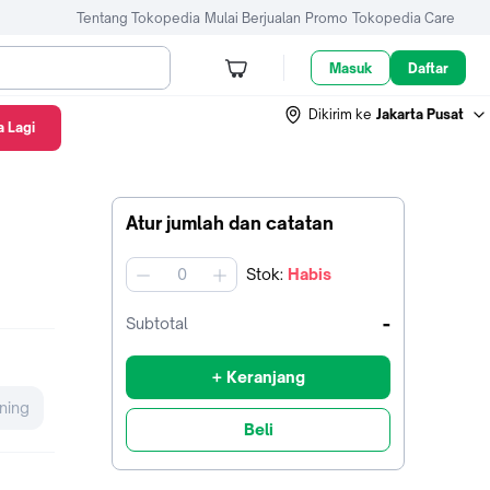
Tentang Tokopedia
Mulai Berjualan
Promo
Tokopedia Care
Masuk
Daftar
Dikirim ke
Jakarta Pusat
 Lagi
Atur jumlah dan catatan
Stok
:
Habis
jumlah
-
Subtotal
+ Keranjang
ning
Beli