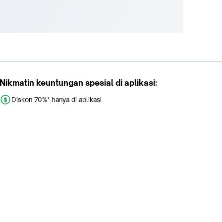
Nikmatin keuntungan spesial di aplikasi:
Diskon 70%* hanya di aplikasi
Promo khusus aplikasi
Gratis Ongkir tiap hari
Buka aplikasi dengan scan QR atau klik tombol: