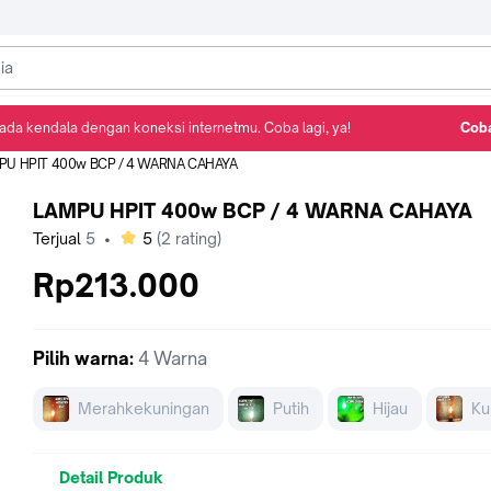
ada kendala dengan koneksi internetmu. Coba lagi, ya!
Coba
Detail Produk
Ulasan
Rekomendasi
PU HPIT 400w BCP / 4 WARNA CAHAYA
LAMPU HPIT 400w BCP / 4 WARNA CAHAYA
bintang
Terjual
5
•
5
(
2
rating)
Rp213.000
Pilih
warna
:
4 Warna
Merahkekuningan
Putih
Hijau
Ku
Detail Produk