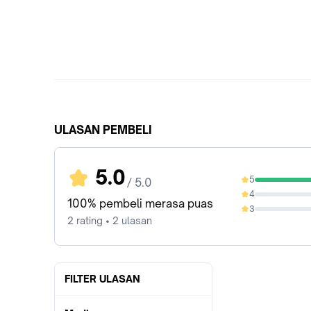
ULASAN PEMBELI
5.0
5
/ 5.0
100%
4
0%
100% pembeli merasa puas
3
0%
2 rating • 2 ulasan
FILTER ULASAN