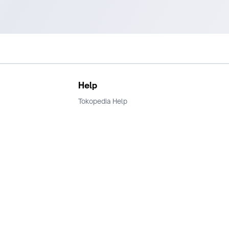
Help
Tokopedia Help
Terms and Condition
Privacy
Keamanan & Privasi