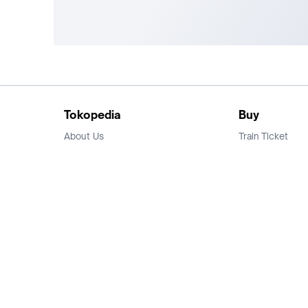
Tokopedia
Buy
About Us
Train Ticket
Career
Flight Ticket
Blog
Ticket Events
Tokopedia Salam
Hotlist
Hotel
Category
Bridestory
Sell
Parentstory
Seller Center
Tokopedia Dictionary
Mitra Toppers
Mall