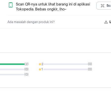
Scan QR-nya untuk lihat barang ini di aplikasi
Sc
Tokopedia. Bebas ongkir, lho~
Ada masalah dengan produk ini?
(
2
)
2
(
0
)
0%
(
0
)
1
(
0
)
0%
(
0
)