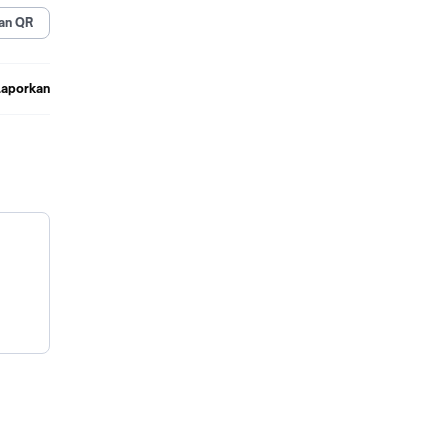
an QR
Laporkan