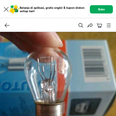
Belanja di aplikasi, gratis ongkir & kupon diskon
Buka
setiap hari!