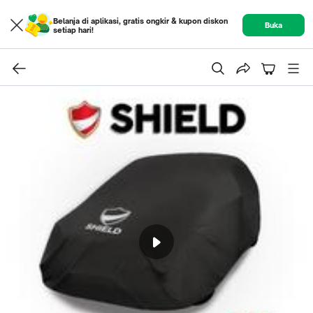
Belanja di aplikasi, gratis ongkir & kupon diskon
Buka
setiap hari!