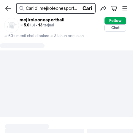
Cari
mejiroleonesportbali
Follow
5.0
(3) •
13
terjual
Chat
60+ menit chat dibalas
3 tahun berjualan