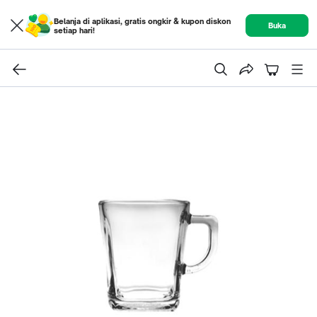
Belanja di aplikasi, gratis ongkir & kupon diskon
Buka
setiap hari!