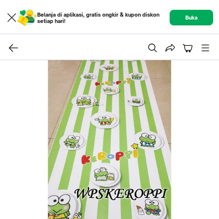
Belanja di aplikasi, gratis ongkir & kupon diskon
Buka
setiap hari!