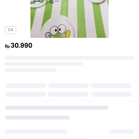
1/4
30.990
Rp