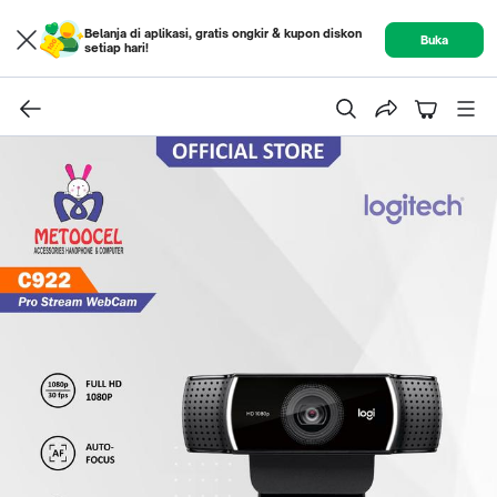
Belanja di aplikasi, gratis ongkir & kupon diskon
Buka
setiap hari!