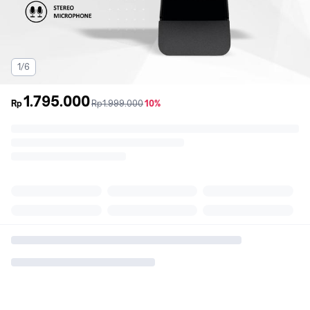
1/6
1.795.000
sebelum
diskon
Rp
Rp1.999.000
10%
promo