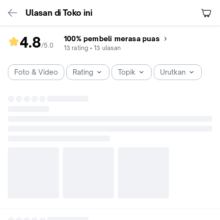
Ulasan di Toko ini
4.8
100% pembeli merasa puas
/5
.
0
rating
13
rating
•
13
ulasan
toko
4.8
Foto & Video
Rating
Topik
Urutkan
dari
5