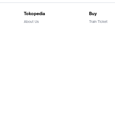
Tokopedia
Buy
About Us
Train Ticket
Career
Flight Ticket
Blog
Ticket Events
Tokopedia Salam
Hotlist
Hotel
Category
Bridestory
Sell
Parentstory
Seller Center
Tokopedia Dictionary
Mitra Toppers
Mall
Register Mall
Tokopedia Apps
Billing & Top up
Deals Tokopedia
Finance