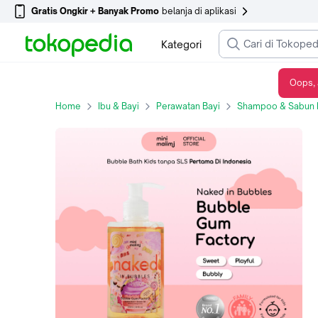
Gratis Ongkir + Banyak Promo
belanja di aplikasi
Kategori
Oops, 
Mini Maiimi - Naked in Bubbles Kids - Bubble Gum Factory | Bubble Bath | Sabun - NIB Only
Home
Ibu & Bayi
Perawatan Bayi
Shampoo & Sabun 