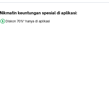
hari
Nikmatin keuntungan spesial di aplikasi:
Diskon 70%* hanya di aplikasi
Promo khusus aplikasi
Gratis Ongkir tiap hari
Buka aplikasi dengan scan QR atau klik tombol:
Pelajari Selengkapnya