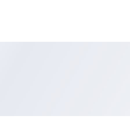
Sameday (5–8 jam)
Tersedia setiap hari.
Pesan sebelum jam 3 sore, dikirim di hari yang sama.
Instant (1–2 jam)
Tersedia setiap hari.
Pesan sebelum jam 5 sore, dikirim di hari yang sama.
Khusus untuk produk ready stock. Dikirim dari Jakarta Selatan.
KADALUWARSA & PENYIMPANAN: