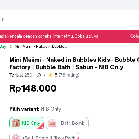
ada kendala dengan koneksi internetmu. Coba lagi, ya!
Coba
Detail Produk
Ulasan
Rekomendasi
Bayi
Mini Maiimi - Naked in Bubbles Kids - Bubble Gum Factory | Bubble Bath | Sabun - NIB Only
Mini Maiimi - Naked in Bubbles Kids - Bubble
Factory | Bubble Bath | Sabun - NIB Only
bintang
Terjual
250+
•
5
(
76
rating)
Rp148.000
Pilih
variant
:
NIB Only
NIB Only
+Bath Bomb
+Bath Bomb & Toys Pack