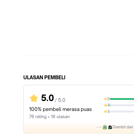
ULASAN PEMBELI
5.0
5
/ 5.0
98.68%
4
1.32%
100% pembeli merasa puas
3
0%
76 rating • 16 ulasan
Diambil dar