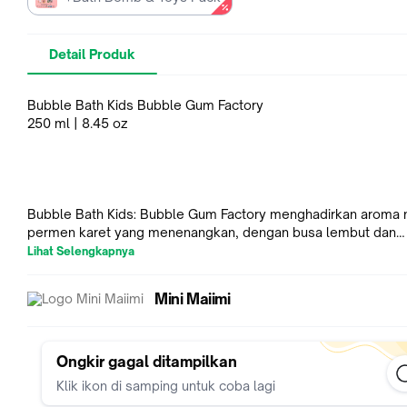
Detail Produk
Bubble Bath Kids Bubble Gum Factory
250 ml | 8.45 oz
Bubble Bath Kids: Bubble Gum Factory menghadirkan aroma 
permen karet yang menenangkan, dengan busa lembut dan
multivitamin untuk menutrisi kulit si kecil. Aman untuk anak usi
Lihat Selengkapnya
tahun karena bebas SLS, Paraben, dan Alkohol. Gunakan ber
Kids Bath Bomb: Bubble Gum Factory untuk pengalaman man
Mini Maiimi
makin seru.
Ongkir gagal ditampilkan
Klik ikon di samping untuk coba lagi