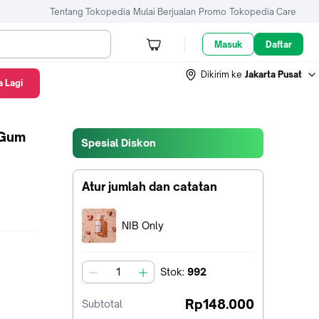
Tentang Tokopedia
Mulai Berjualan
Promo
Tokopedia Care
Masuk
Daftar
Dikirim ke
Jakarta Pusat
 Lagi
 Gum
Spesial Diskon
Atur jumlah dan catatan
Terpilih:
NIB Only
Stok
:
992
jumlah
Rp148.000
Subtotal