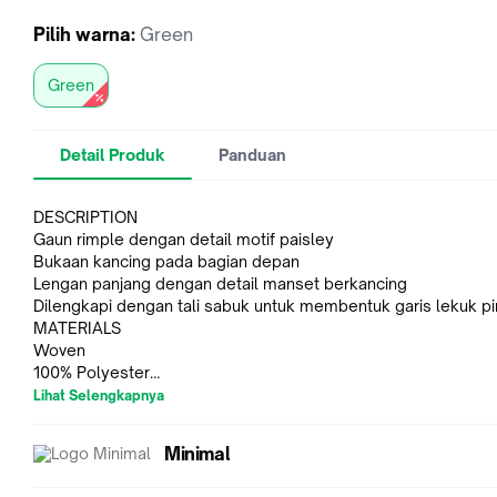
Pilih
warna
:
Green
Green
Detail Produk
Panduan
DESCRIPTION
Gaun rimple dengan detail motif paisley
Bukaan kancing pada bagian depan
Lengan panjang dengan detail manset berkancing
Dilengkapi dengan tali sabuk untuk membentuk garis lekuk p
MATERIALS
Woven
100% Polyester
* SIZE CHART TERTERA PADA BAGIAN BELAKANG FOTO PRO
Lihat Selengkapnya
Note:
- Toleransi ukuran ±2 cm
Minimal
- Warna yang terlihat pada gambar mungkin tidak 100% sama
produk yang sebenarnya, disebabkan faktor cahaya pada