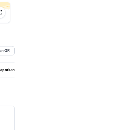
tuk
isih
an QR
Laporkan