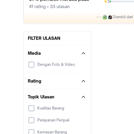
3
2.44%
41 rating • 33 ulasan
Diambil dar
FILTER ULASAN
Media
Dengan Foto & Video
Rating
Topik Ulasan
Kualitas Barang
Pelayanan Penjual
Kemasan Barang