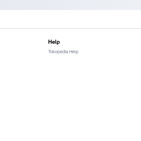
Help
Tokopedia Help
Terms and Condition
Privacy
Keamanan & Privasi