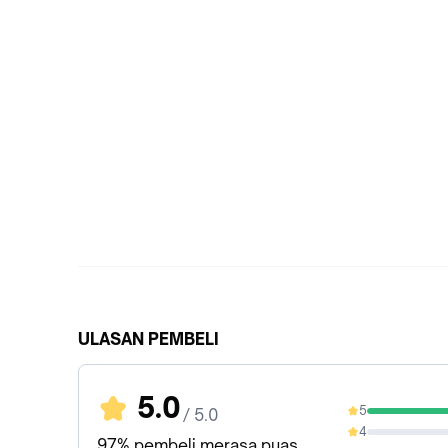
ULASAN PEMBELI
5.0
5
/ 5.0
97.56%
4
0%
97% pembeli merasa puas