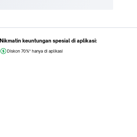
Nikmatin keuntungan spesial di aplikasi:
Diskon 70%* hanya di aplikasi
Promo khusus aplikasi
Gratis Ongkir tiap hari
Buka aplikasi dengan scan QR atau klik tombol: