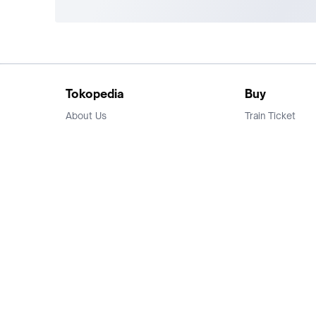
Tokopedia
Buy
About Us
Train Ticket
Career
Flight Ticket
Blog
Ticket Events
Tokopedia Salam
Hotlist
Hotel
Category
Bridestory
Sell
Parentstory
Seller Center
Tokopedia Dictionary
Mitra Toppers
Mall
Register Mall
Tokopedia Apps