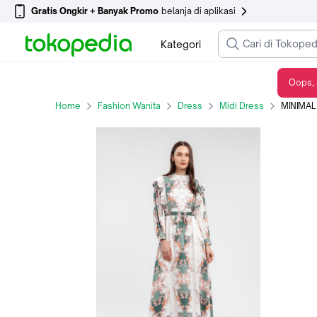
Gratis Ongkir + Banyak Promo
belanja di aplikasi
Kategori
Oops, 
MINIMAL - Kamelia - Gaun Wanita Motif Paisley - Green - S, Green
Home
Fashion Wanita
Dress
Midi Dress
MINIMAL - Ka