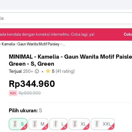
ada kendala dengan koneksi internetmu. Coba lagi, ya!
Coba
Detail Produk
Ulasan
Rekomendasi
melia - Gaun Wanita Motif Paisley - Green - S, Green
MINIMAL - Kamelia - Gaun Wanita Motif Paisle
Green - S, Green
bintang
Terjual
250+
•
5
(
41
rating)
Rp344.960
Harga
Rp899.900
diskon
62%
sebelum
diskon
Pilih
ukuran
:
S
S
M
L
XL
XXL