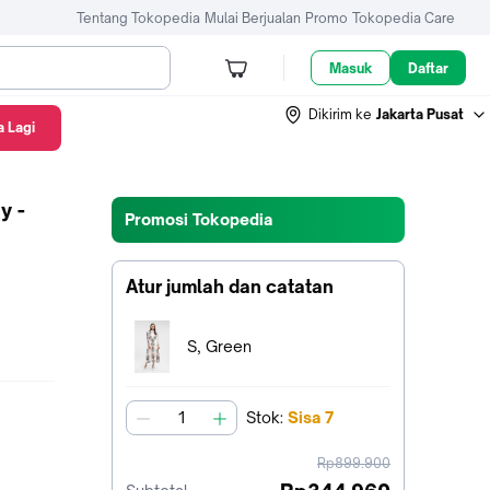
Tentang Tokopedia
Mulai Berjualan
Promo
Tokopedia Care
Masuk
Daftar
Dikirim ke
Jakarta Pusat
 Lagi
y -
Promosi Tokopedia
Atur jumlah dan catatan
Terpilih:
S, Green
Stok
:
Sisa
7
jumlah
harga
Rp899.900
sebelum