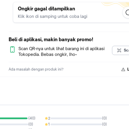
pengambilan gambar, atau kondisi gadget yang digunakan un
melihat gambar.
Ongkir gagal ditampilkan
- Untuk pembelian Online, mohon pertimbangkan toleransi sel
Klik ikon di samping untuk coba lagi
perbedaan warna, motif dan size.
- Maaf, kami tidak menerima tukar size/barang karena
kekecilan/kebesaran/tidak cocok.
* WAJIB VIDEO UNBOXING *
Beli di aplikasi, makin banyak promo!
Scan QR-nya untuk lihat barang ini di aplikasi
Sc
Tokopedia. Bebas ongkir, lho~
Ada masalah dengan produk ini?
(
40
)
2
(
0
)
0%
(
0
)
1
(
0
)
0%