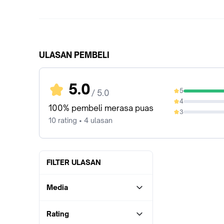
ULASAN PEMBELI
5.0
5
/ 5.0
100%
4
0%
100% pembeli merasa puas
3
0%
10 rating • 4 ulasan
FILTER ULASAN
Media
Rating