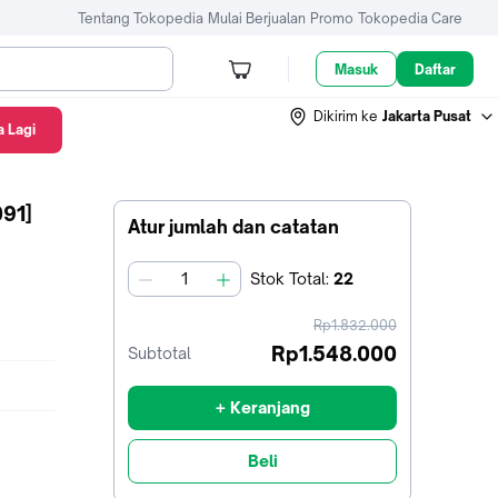
Tentang Tokopedia
Mulai Berjualan
Promo
Tokopedia Care
Masuk
Daftar
Dikirim ke
Jakarta Pusat
 Lagi
091]
Atur jumlah dan catatan
Stok
Total
:
22
jumlah
harga
Rp1.832.000
sebelum
Rp1.548.000
Subtotal
diskon
+ Keranjang
Beli