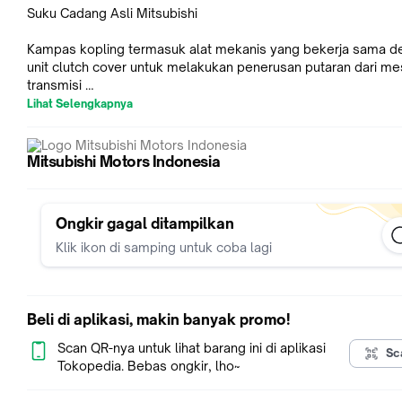
Suku Cadang Asli Mitsubishi
Kampas kopling termasuk alat mekanis yang bekerja sama d
unit clutch cover untuk melakukan penerusan putaran dari me
transmisi
Lihat Selengkapnya
Saran penggantian :
Mitsubishi Motors Indonesia
- setiap 24 bulan / 40.000 Km
Untuk Model Kendaraan:
Ongkir gagal ditampilkan
- Mirage
Klik ikon di samping untuk coba lagi
Beli di aplikasi, makin banyak promo!
Scan QR-nya untuk lihat barang ini di aplikasi
Sc
Tokopedia. Bebas ongkir, lho~