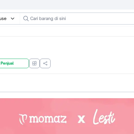
use
 Penjual