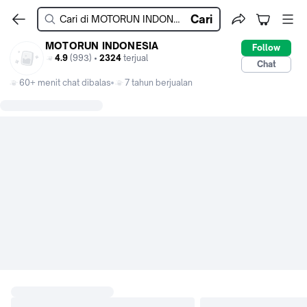
Cari
MOTORUN INDONESIA
Follow
4.9
(993) •
2324
terjual
Chat
60+ menit chat dibalas
7 tahun berjualan