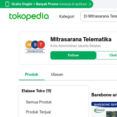
Gratis Ongkir + Banyak Promo
belanja di aplikasi
Di Mitrasarana Tel
Kategori
Mitrasarana Telematika
Kota Administrasi Jakarta Selatan
Follow
Chat
Produk
Ulasan
Etalase Toko (
11
)
Barebone a
Semua Produk
Produk Terjual