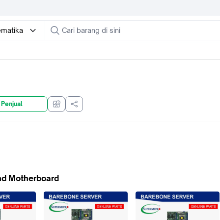
ematika
 Penjual
nd Motherboard