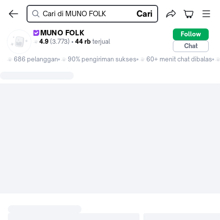
Cari
MUNO FOLK
Follow
4.9
(3.773) •
44 rb
terjual
Chat
686 pelanggan
90% pengiriman sukses
60+ menit chat dibalas