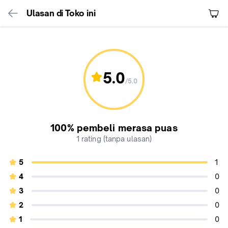
Ulasan di Toko ini
5.0
/5
.
0
rating
100% pembeli merasa puas
produk
5.0
1
rating (tanpa ulasan)
dari
5
5
1
4
0
3
0
2
0
1
0