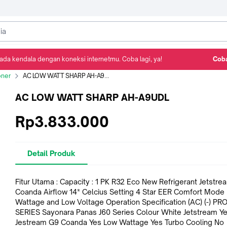
ada kendala dengan koneksi internetmu. Coba lagi, ya!
Coba
Detail Produk
Ulasan
Rekomendasi
oner
AC LOW WATT SHARP AH-A9UDL
AC LOW WATT SHARP AH-A9UDL
Rp3.833.000
Detail Produk
Fitur Utama : Capacity : 1 PK R32 Eco New Refrigerant Jetstream G9
Coanda Airflow 14* Celcius Setting 4 Star EER Comfort Mode Low
Wattage and Low Voltage Operation Specification (AC) (-) PRODUCT
SERIES Sayonara Panas J60 Series Colour White Jetstream Ye
Jestream G9 Coanda Yes Low Wattage Yes Turbo Cooling No