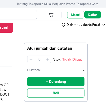
Tentang Tokopedia
Mulai Berjualan
Promo
Tokopedia Care
Masuk
Daftar
Dikirim ke
Jakarta Pusat
 Lagi
Atur jumlah dan catatan
Stok
:
Tidak Dijual
jumlah
-
Subtotal
+ Keranjang
Beli
s,