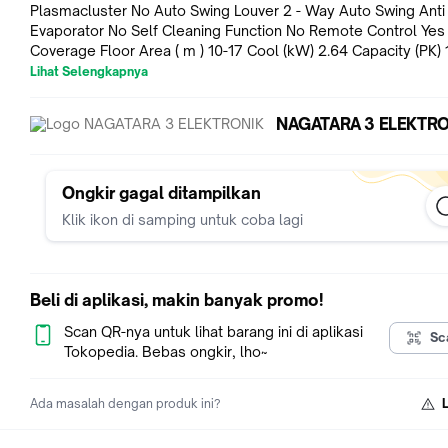
Plasmacluster No Auto Swing Louver 2 - Way Auto Swing Anti
Evaporator No Self Cleaning Function No Remote Control Yes
Coverage Floor Area ( m ) 10-17 Cool (kW) 2.64 Capacity (PK) 
Cooling Capacity(BTU) 9,000 Liquid Side (Inch) 1/4 Gas Side (I
Lihat Selengkapnya
3/8 Refrigerant Volume R32 Rated Frequency (Hz) 50 Rated V
( Volt ) 220 Rated Current (Ampere) 3.2 Rate Input (Watt) 690 
NAGATARA 3 ELEKTRO
Dimensions (mm) 877 x 292 x 222 Out Door Dimensions (mm
495 x 265 In Door Weight (kg) 8 Out Door Weight (kg) 23
Ongkir gagal ditampilkan
Klik ikon di samping untuk coba lagi
Beli di aplikasi, makin banyak promo!
Scan QR-nya untuk lihat barang ini di aplikasi
Sc
Tokopedia. Bebas ongkir, lho~
Ada masalah dengan produk ini?