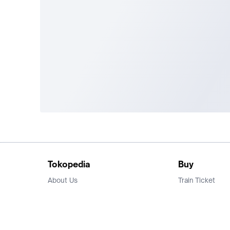
Tokopedia
Buy
About Us
Train Ticket
Career
Flight Ticket
Blog
Ticket Events
Tokopedia Salam
Hotlist