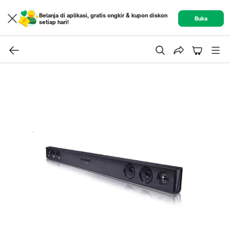
Belanja di aplikasi, gratis ongkir & kupon diskon
Buka
setiap hari!