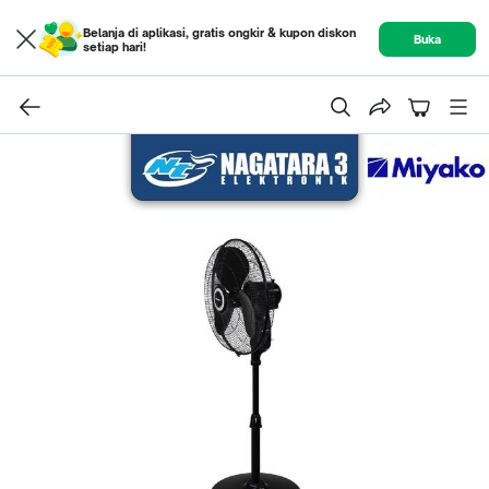
Belanja di aplikasi, gratis ongkir & kupon diskon
Buka
setiap hari!