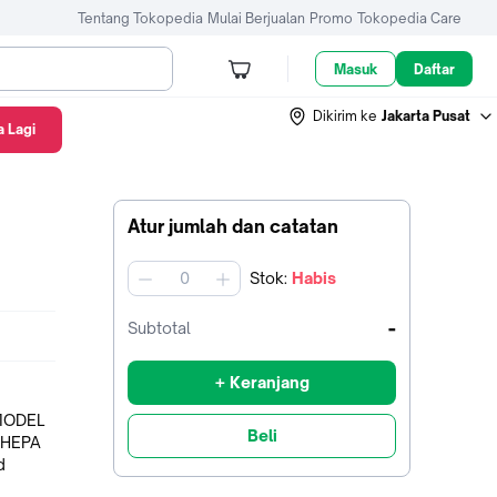
Tentang Tokopedia
Mulai Berjualan
Promo
Tokopedia Care
Masuk
Daftar
Dikirim ke
Jakarta Pusat
 Lagi
Atur jumlah dan catatan
Stok
:
Habis
jumlah
-
Subtotal
+ Keranjang
Beli