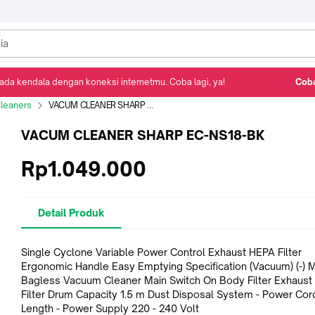
ada kendala dengan koneksi internetmu. Coba lagi, ya!
Coba
Detail Produk
Ulasan
Rekomendasi
leaners
VACUM CLEANER SHARP EC-NS18-BK
VACUM CLEANER SHARP EC-NS18-BK
Rp1.049.000
Detail Produk
Single Cyclone Variable Power Control Exhaust HEPA Filter
Ergonomic Handle Easy Emptying Specification (Vacuum) (-) MODEL
Bagless Vacuum Cleaner Main Switch On Body Filter Exhaust HEPA
Filter Drum Capacity 1.5 m Dust Disposal System - Power Cord
Length - Power Supply 220 - 240 Volt