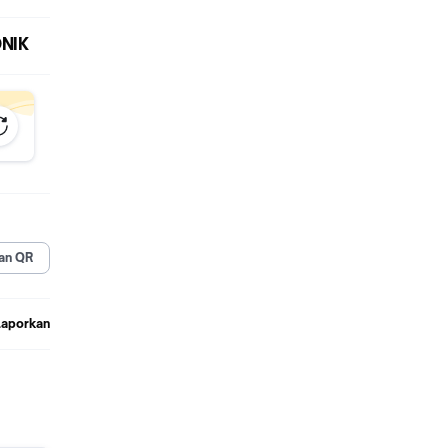
NIK
an QR
Laporkan