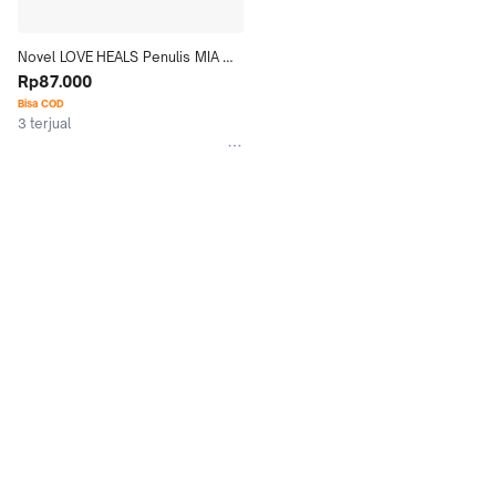
Novel LOVE HEALS Penulis MIA 
CHUZ
Rp87.000
Bisa COD
3 terjual