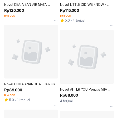
Novel KEAJAIBAN AIR MATA 
Novel LITTLE DID WE KNOW - 
WANITA - Penulis MIA CHUZ, 
Rp120.000
Penulis MIA CHUZ
Rp115.000
NASRULLAH, FREDY ARYANTO
Bisa COD
Bisa COD
5.0
4 terjual
Novel CINTA ANANDITA - Penulis 
Novel AFTER YOU Penulis MIA 
MIA CHUZ
Rp89.000
CHUZ
Rp88.000
Bisa COD
5.0
11 terjual
4 terjual