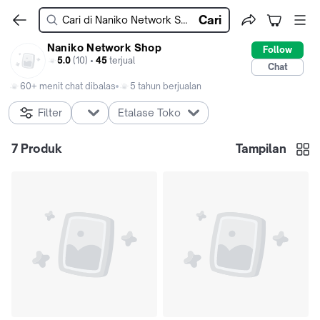
Cari
Naniko Network Shop
Follow
5.0
(10) •
45
terjual
Chat
60+ menit chat dibalas
5 tahun berjualan
Filter
Etalase Toko
7
Produk
Tampilan