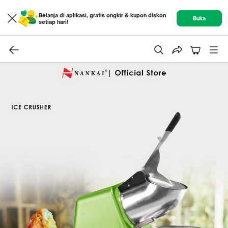
Belanja di aplikasi, gratis ongkir & kupon diskon
Buka
setiap hari!