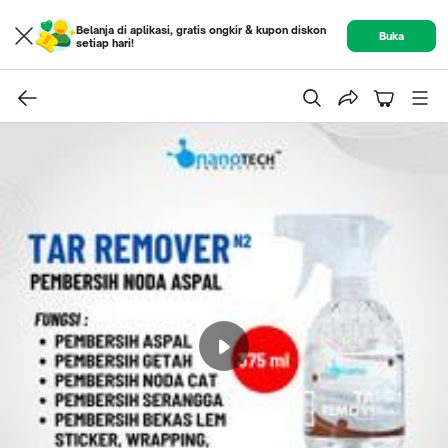
Belanja di aplikasi, gratis ongkir & kupon diskon
Buka
setiap hari!