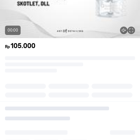
00:00
105.000
Rp