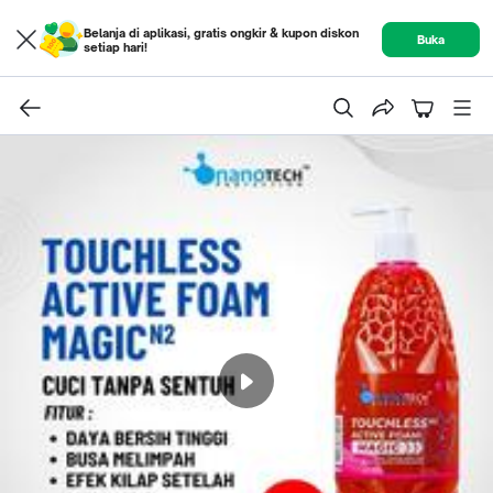
Belanja di aplikasi, gratis ongkir & kupon diskon
Buka
setiap hari!