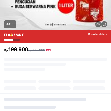
00:00
Berakhir dalam
199.900
sebelum
diskon
Rp
Rp230.000
13%
promo