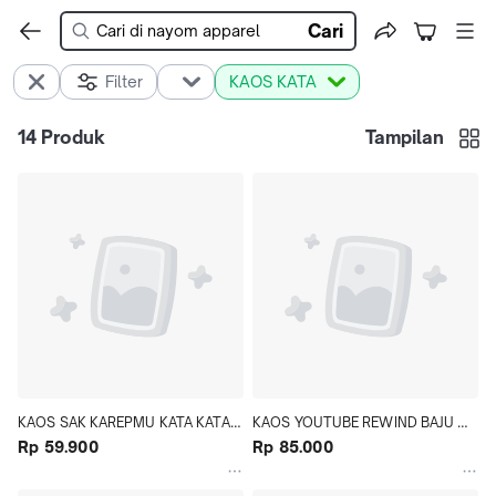
Cari
Filter
KAOS KATA
14
Produk
Tampilan
KAOS SAK KAREPMU KATA KATA 
KAOS YOUTUBE REWIND BAJU 
KAOS JAWA TERBARU SAK 
Rp 59.900
YOUTUBER INDONESIA
Rp 85.000
KAREPMU