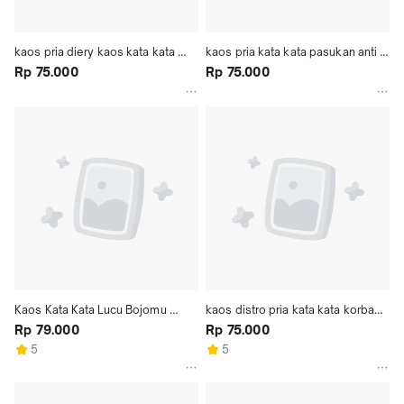
kaos pria diery kaos kata kata 
kaos pria kata kata pasukan anti 
bergambar diery
Rp 75.000
prei
Rp 75.000
Kaos Kata Kata Lucu Bojomu 
kaos distro pria kata kata korban 
Semangatku Quote Jawa Lucy
Rp 79.000
janji
Rp 75.000
5
5