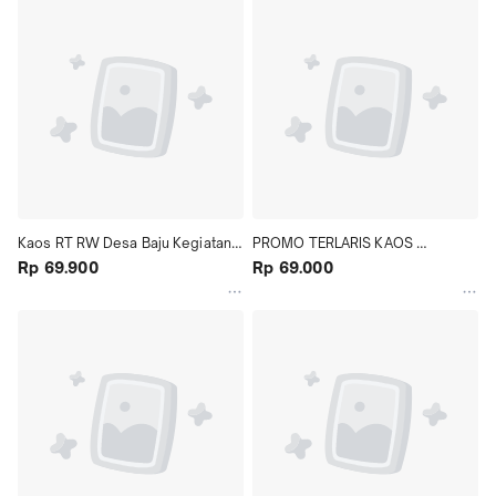
Kaos RT RW Desa Baju Kegiatan 
PROMO TERLARIS KAOS 
Kelurahan Desa Lingkungan Bisa 
Rp 69.900
TERBARU VIRAL APT AKU PERNAH 
Rp 69.000
Custom
TAMPAN KAOS KATA KATA 
KOREAN STREET WEAR