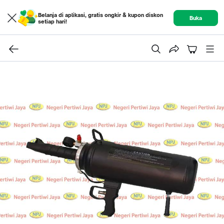
Belanja di aplikasi, gratis ongkir & kupon diskon
Buka
setiap hari!