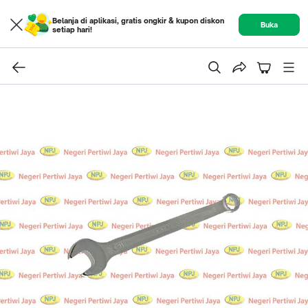
Belanja di aplikasi, gratis ongkir & kupon diskon
Buka
setiap hari!