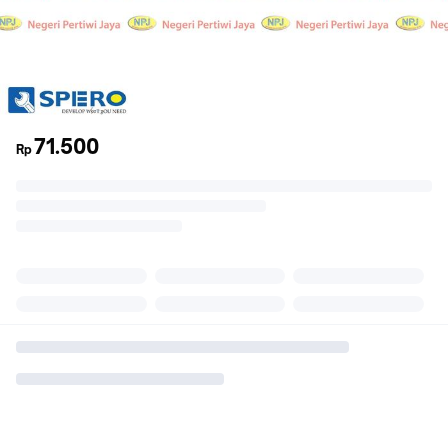
71.500
Rp