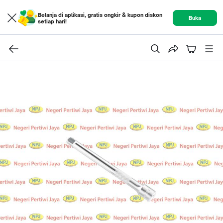
Belanja di aplikasi, gratis ongkir & kupon diskon
Buka
setiap hari!