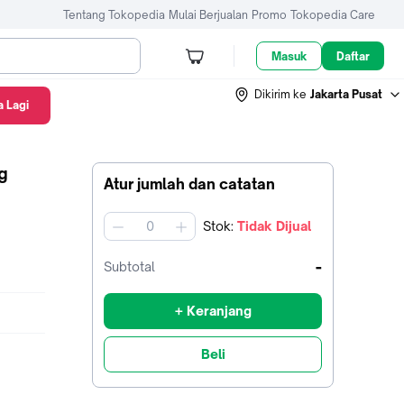
Tentang Tokopedia
Mulai Berjualan
Promo
Tokopedia Care
Masuk
Daftar
Dikirim ke
Jakarta Pusat
 Lagi
g
Atur jumlah dan catatan
Stok
:
Tidak Dijual
jumlah
-
Subtotal
+ Keranjang
Beli