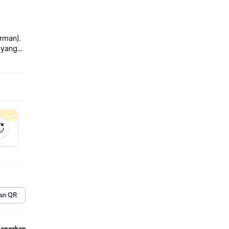
rman).
 yang
an QR
Laporkan