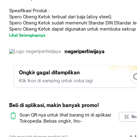
Spesifikasi Produk :
Spero Obeng Ketok terbuat dari baja (alloy steel).
Spero Obeng Ketok sudah memenuhi Standar DIN (Standar Je
Spero Obeng Ketok dapat digunakan untuk membuka sekrup
sudah berkarat atau sekrup yang sulit dibuka.
Lihat Selengkapnya
Spero Heavy Duty Impact Driver terdiri dari :
negeripertiwijaya
Obeng SL8 36mm
Obeng SL10 36mm
Obeng PH2 36mm
Obeng PH3 36mm
Ongkir gagal ditampilkan
Obeng PH4 36mm
Klik ikon di samping untuk coba lagi
Obeng PH2 80mm
Obeng PH3 80mm
Counternut AB3 72mm
Counternut AB4 72mm
Beli di aplikasi, makin banyak promo!
Scan QR-nya untuk lihat barang ini di aplikasi
Sc
Tokopedia. Bebas ongkir, lho~
Ada masalah dengan produk ini?