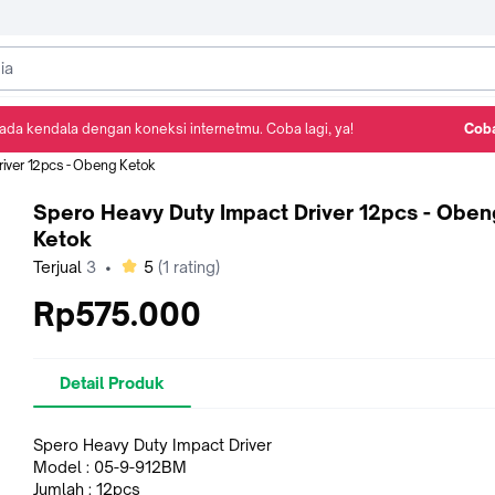
ada kendala dengan koneksi internetmu. Coba lagi, ya!
Coba
Detail Produk
Ulasan
Rekomendasi
river 12pcs - Obeng Ketok
Spero Heavy Duty Impact Driver 12pcs - Oben
Ketok
bintang
Terjual
3
•
5
(
1
rating)
Rp575.000
Detail Produk
Spero Heavy Duty Impact Driver
Model : 05-9-912BM
Jumlah : 12pcs