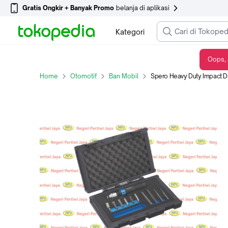
Gratis Ongkir + Banyak Promo
belanja di aplikasi
Kategori
Oops, 
Spero Heavy Duty Impact Driver 12pcs - Obeng Ketok
Home
Otomotif
Ban Mobil
Spero Heavy Duty Impact D