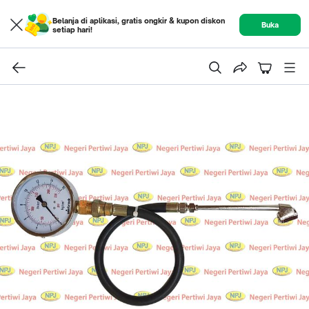
Belanja di aplikasi, gratis ongkir & kupon diskon
Buka
setiap hari!