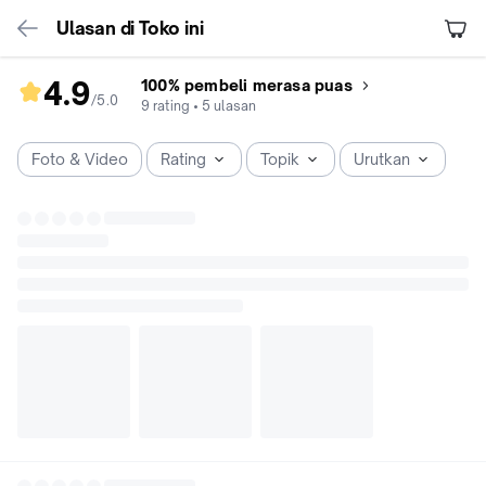
Ulasan di Toko ini
4.9
100% pembeli merasa puas
/5
.
0
rating
9
rating
•
5
ulasan
toko
4.9
Foto & Video
Rating
Topik
Urutkan
dari
5