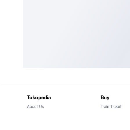
Tokopedia
Buy
About Us
Train Ticket
Career
Flight Ticket
Blog
Ticket Events