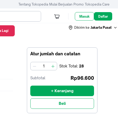
Tentang Tokopedia
Mulai Berjualan
Promo
Tokopedia Care
Masuk
Daftar
Dikirim ke
Jakarta Pusat
 Lagi
Atur jumlah dan catatan
Stok
Total
:
28
jumlah
Rp96.600
Subtotal
+ Keranjang
Beli