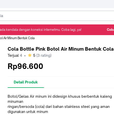
ada kendala dengan koneksi internetmu. Coba lagi, ya!
Coba
Detail Produk
Ulasan
Rekomendasi
tol Air Minum Bentuk Cola
Cola Bottle Pink Botol Air Minum Bentuk Cola
bintang
Terjual
4
•
5
(
3
rating)
Rp96.600
Detail Produk
Botol/Gelas Air minum ini didesign khusus berbentuk kaleng
minuman
ringan/bersoda (cola) dari bahan stainless steel yang aman
digunakan untuk minum