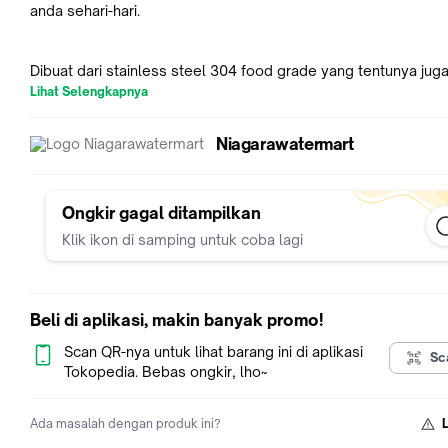
anda sehari-hari.
Dibuat dari stainless steel 304 food grade yang tentunya jug
free. Aman
Lihat Selengkapnya
untuk air minum anda, tahan lama, dan tidak perlu khawatir pe
Jaga hidrasi tubuh anda atau buah hati anda dengan botol/gela
Niagarawatermart
minum ini!
Design khusus dan menarik ini berukuran 250 ml menjadikan 
Ongkir gagal ditampilkan
ini pilihan
Klik ikon di samping untuk coba lagi
tepat sebagai gelas air minum di kantor ataupun di rumah. C
juga sebagai
hadiah!
Beli di aplikasi, makin banyak promo!
Scan QR-nya untuk lihat barang ini di aplikasi
Sc
Tokopedia. Bebas ongkir, lho~
Ada masalah dengan produk ini?