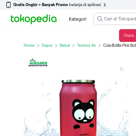
Gratis Ongkir + Banyak Promo
belanja di aplikasi
Kategori
Oops, 
Cola Bottle Pink Botol Air Minum Bentuk Cola
Home
Dapur
Bekal
Termos Air
Cola Bottle Pink Bo