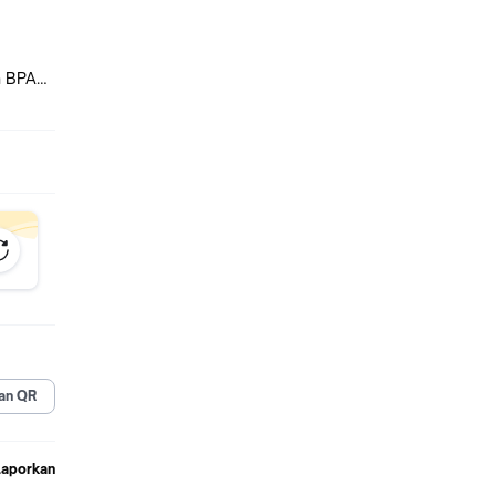
a BPA
cah.
s air
produk
ocok
an QR
Laporkan